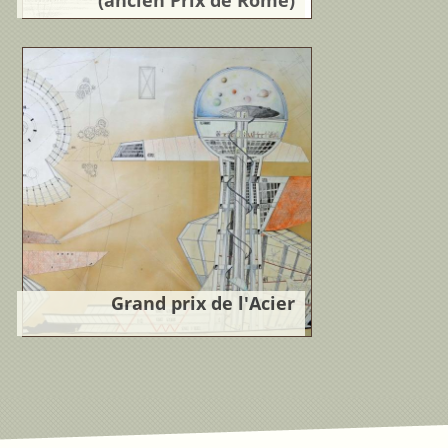
(ancien Prix de Rome)
3ème Grand Prix d'Architecture de
l'Institut de FranceProgramme :
Projet d'Hotel de Région
Lire la suite
Grand prix de l'Acier
3ème Grand Prix de l'Acier
1982Programme : Musée
d'Aerospatiale
Lire la suite